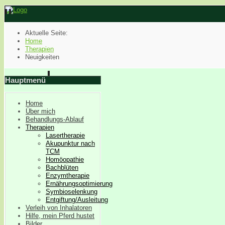
Aktuelle Seite:
Home
Therapien
Neuigkeiten
Hauptmenü
Home
Über mich
Behandlungs-Ablauf
Therapien
Lasertherapie
Akupunktur nach
TCM
Homöopathie
Bachblüten
Enzymtherapie
Ernährungsoptimierung
Symbioselenkung
Entgiftung/Ausleitung
Verleih von Inhalatoren
Hilfe, mein Pferd hustet
Bilder